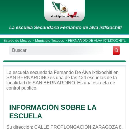
La escuela Secundaria Fernando de alva ixtlixochitl
Estado de Mexico
>
Municipio Texcoco
> FERNANDO DE ALVA IXTLIXOCHITL
La escuela
secundaria
Fernando De Alva Ixtlixochitl
en
SAN BERNARDINO
es una de las 434 escuelas de la
localidad de
SAN BERNARDINO
. Es una escuela de
control
público
.
INFORMACIÓN SOBRE LA
ESCUELA
Su dirección: CALLE PROPLONGACION ZARAGOZA 8,