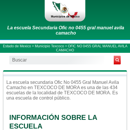
La escuela Secundaria Ofic no 0455 gral manuel avila
camacho
Estado de Mexico
>
Municipio Texcoco
> OFIC NO 0455 GRAL MANUEL AVILA
CAMACHO
La escuela
secundaria
Ofic No 0455 Gral Manuel Avila
Camacho
en
TEXCOCO DE MORA
es una de las 434
escuelas de la localidad de
TEXCOCO DE MORA
. Es
una escuela de control
público
.
INFORMACIÓN SOBRE LA
ESCUELA