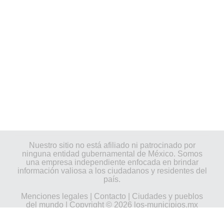
Nuestro sitio no está afiliado ni patrocinado por
ninguna entidad gubernamental de México. Somos
una empresa independiente enfocada en brindar
información valiosa a los ciudadanos y residentes del
país.
Menciones legales
|
Contacto
|
Ciudades y pueblos
del mundo
| Copyright © 2026 los-municipios.mx
Todos los derechos reservados