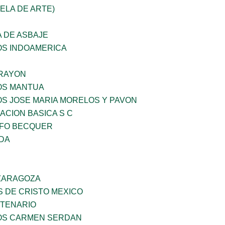
UELA DE ARTE)
 DE ASBAJE
OS INDOAMERICA
RAYON
ÑOS MANTUA
OS JOSE MARIA MORELOS Y PAVON
CION BASICA S C
FO BECQUER
IDA
 ZARAGOZA
S DE CRISTO MEXICO
NTENARIO
ÑOS CARMEN SERDAN