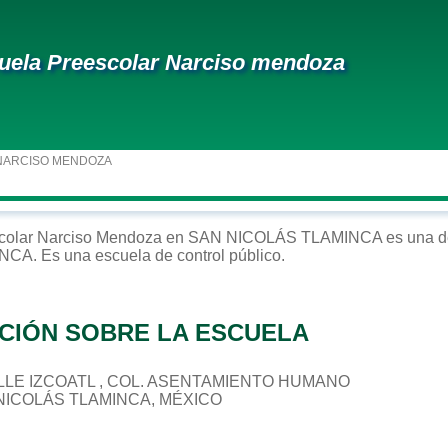
uela Preescolar Narciso mendoza
NARCISO MENDOZA
colar
Narciso Mendoza
en
SAN NICOLÁS TLAMINCA
es una d
INCA
. Es una escuela de control
público
.
CIÓN SOBRE LA ESCUELA
CALLE IZCOATL , COL. ASENTAMIENTO HUMANO
 NICOLÁS TLAMINCA, MÉXICO