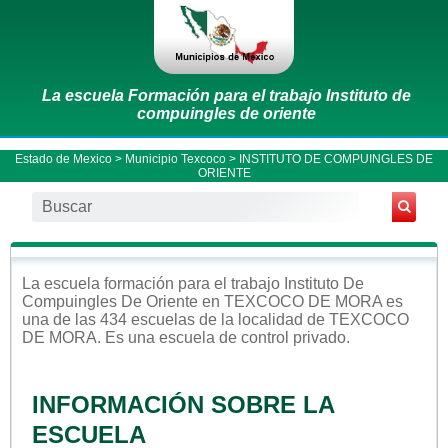
La escuela Formación para el trabajo Instituto de
compuingles de oriente
Estado de Mexico
>
Municipio Texcoco
> INSTITUTO DE COMPUINGLES DE
ORIENTE
La escuela
formación para el trabajo
Instituto De
Compuingles De Oriente
en
TEXCOCO DE MORA
es
una de las 434 escuelas de la localidad de
TEXCOCO
DE MORA
. Es una escuela de control
privado
.
INFORMACIÓN SOBRE LA
ESCUELA