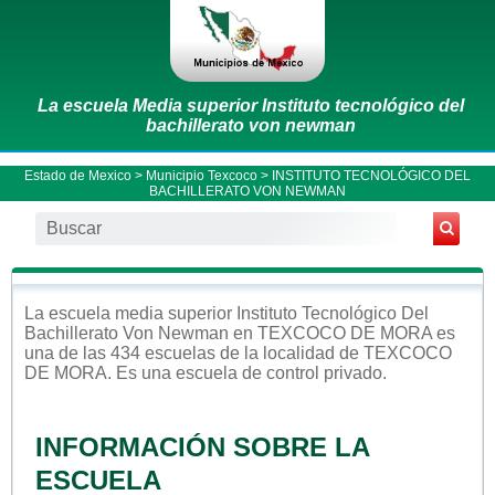
La escuela Media superior Instituto tecnológico del
bachillerato von newman
Estado de Mexico
>
Municipio Texcoco
> INSTITUTO TECNOLÓGICO DEL
BACHILLERATO VON NEWMAN
La escuela
media superior
Instituto Tecnológico Del
Bachillerato Von Newman
en
TEXCOCO DE MORA
es
una de las 434 escuelas de la localidad de
TEXCOCO
DE MORA
. Es una escuela de control
privado
.
INFORMACIÓN SOBRE LA
ESCUELA