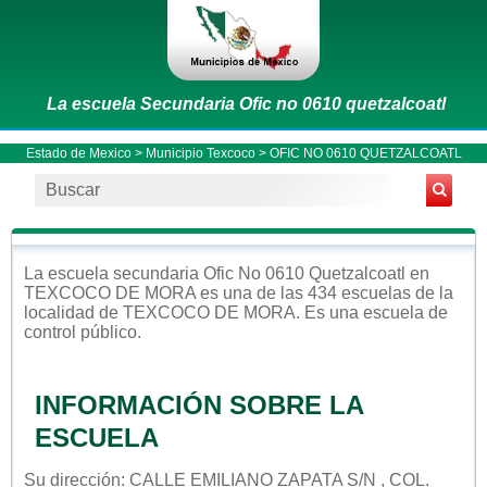
La escuela Secundaria Ofic no 0610 quetzalcoatl
Estado de Mexico
>
Municipio Texcoco
> OFIC NO 0610 QUETZALCOATL
La escuela
secundaria
Ofic No 0610 Quetzalcoatl
en
TEXCOCO DE MORA
es una de las 434 escuelas de la
localidad de
TEXCOCO DE MORA
. Es una escuela de
control
público
.
INFORMACIÓN SOBRE LA
ESCUELA
Su dirección: CALLE EMILIANO ZAPATA S/N , COL.