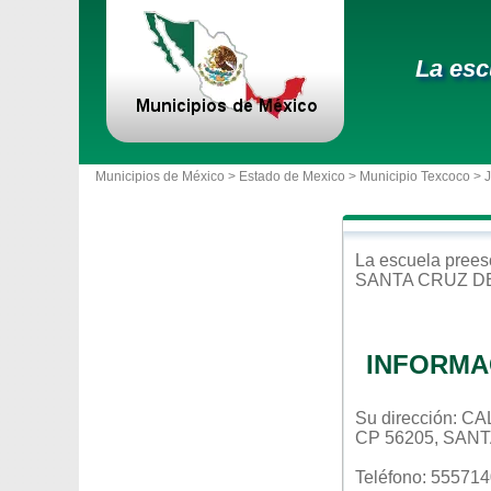
La esc
Municipios de México >
Estado de Mexico
>
Municipio Texcoco
> 
La escuela
prees
SANTA CRUZ D
INFORMA
Su dirección:
CP 56205, SAN
Teléfono: 55571