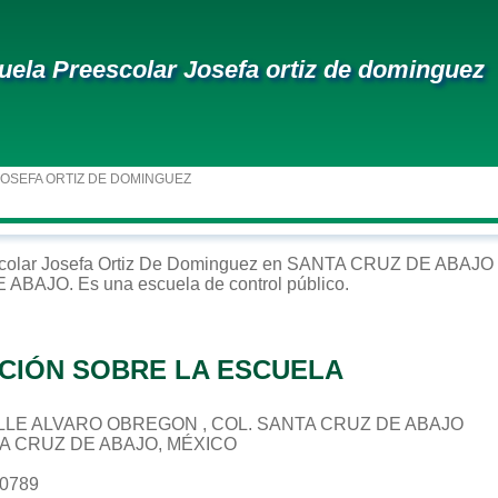
uela Preescolar Josefa ortiz de dominguez
JOSEFA ORTIZ DE DOMINGUEZ
colar
Josefa Ortiz De Dominguez
en
SANTA CRUZ DE ABAJO
E ABAJO
. Es una escuela de control
público
.
CIÓN SOBRE LA ESCUELA
 CALLE ALVARO OBREGON , COL. SANTA CRUZ DE ABAJO
TA CRUZ DE ABAJO, MÉXICO
40789