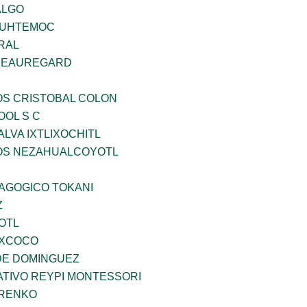
ALGO
AUHTEMOC
RAL
 BEAUREGARD
OS CRISTOBAL COLON
OOL S C
LVA IXTLIXOCHITL
ÐOS NEZAHUALCOYOTL
DAGOGICO TOKANI
Z
OTL
EXCOCO
DE DOMINGUEZ
TIVO REYPI MONTESSORI
ARENKO