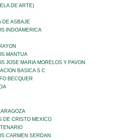
UELA DE ARTE)
 DE ASBAJE
OS INDOAMERICA
RAYON
ÑOS MANTUA
OS JOSE MARIA MORELOS Y PAVON
CION BASICA S C
FO BECQUER
IDA
 ZARAGOZA
S DE CRISTO MEXICO
NTENARIO
ÑOS CARMEN SERDAN