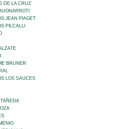
S DE LA CRUZ
 BUONARROTI
OS JEAN PIAGET
S PILCALLI
O
ALZATE
O
ME BRUNER
RAL
OS LOS SAUCES
STAÑEDA
DOZA
ES
MENIO