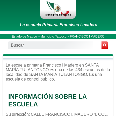
La escuela Primaria Francisco i madero
Estado de Mexico
>
Municipio Texcoco
> FRANCISCO I MADERO
La escuela
primaria
Francisco I Madero
en
SANTA
MARÍA TULANTONGO
es una de las 434 escuelas de la
localidad de
SANTA MARÍA TULANTONGO
. Es una
escuela de control
público
.
INFORMACIÓN SOBRE LA
ESCUELA
Su dirección: CALLE FRANCISCO I. MADERO 4, COL.