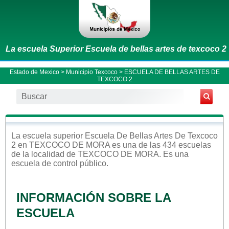
La escuela Superior Escuela de bellas artes de texcoco 2
Estado de Mexico
>
Municipio Texcoco
> ESCUELA DE BELLAS ARTES DE
TEXCOCO 2
La escuela
superior
Escuela De Bellas Artes De Texcoco
2
en
TEXCOCO DE MORA
es una de las 434 escuelas
de la localidad de
TEXCOCO DE MORA
. Es una
escuela de control
público
.
INFORMACIÓN SOBRE LA
ESCUELA