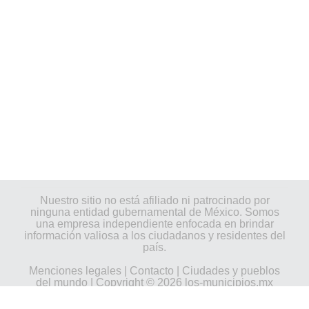
Nuestro sitio no está afiliado ni patrocinado por
ninguna entidad gubernamental de México. Somos
una empresa independiente enfocada en brindar
información valiosa a los ciudadanos y residentes del
país.
Menciones legales
|
Contacto
|
Ciudades y pueblos
del mundo
| Copyright © 2026 los-municipios.mx
Todos los derechos reservados