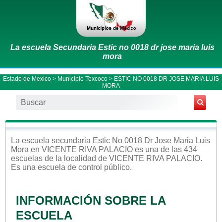
La escuela Secundaria Estic no 0018 dr jose maria luis
mora
Estado de Mexico
>
Municipio Texcoco
> ESTIC NO 0018 DR JOSE MARIA LUIS
MORA
La escuela
secundaria
Estic No 0018 Dr Jose Maria Luis
Mora
en
VICENTE RIVA PALACIO
es una de las 434
escuelas de la localidad de
VICENTE RIVA PALACIO
.
Es una escuela de control
público
.
INFORMACIÓN SOBRE LA
ESCUELA