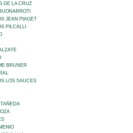
S DE LA CRUZ
 BUONARROTI
OS JEAN PIAGET
S PILCALLI
O
ALZATE
O
ME BRUNER
RAL
OS LOS SAUCES
STAÑEDA
DOZA
ES
MENIO