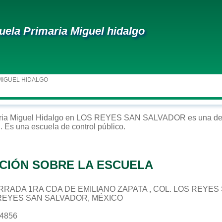
uela Primaria Miguel hidalgo
MIGUEL HIDALGO
ria
Miguel Hidalgo
en
LOS REYES SAN SALVADOR
es una de
R
. Es una escuela de control
público
.
CIÓN SOBRE LA ESCUELA
 CERRADA 1RA CDA DE EMILIANO ZAPATA , COL. LOS REYE
 REYES SAN SALVADOR, MÉXICO
34856