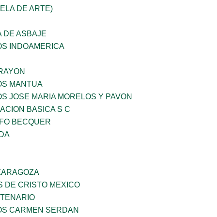
UELA DE ARTE)
 DE ASBAJE
OS INDOAMERICA
RAYON
ÑOS MANTUA
OS JOSE MARIA MORELOS Y PAVON
CION BASICA S C
FO BECQUER
IDA
 ZARAGOZA
S DE CRISTO MEXICO
NTENARIO
ÑOS CARMEN SERDAN