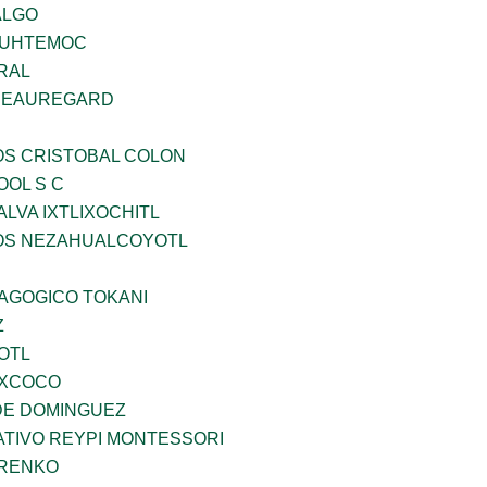
ALGO
AUHTEMOC
RAL
 BEAUREGARD
OS CRISTOBAL COLON
OOL S C
LVA IXTLIXOCHITL
ÐOS NEZAHUALCOYOTL
DAGOGICO TOKANI
Z
OTL
EXCOCO
DE DOMINGUEZ
TIVO REYPI MONTESSORI
ARENKO