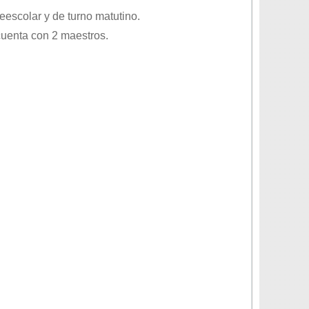
eescolar
y de turno
matutino
.
cuenta con 2 maestros.