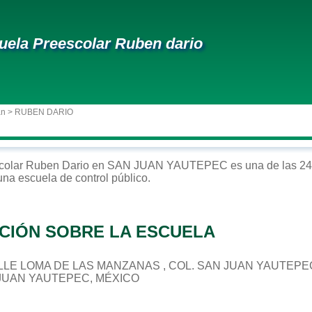
uela Preescolar Ruben dario
an
> RUBEN DARIO
colar
Ruben Dario
en
SAN JUAN YAUTEPEC
es una de las 24
 una escuela de control
público
.
CIÓN SOBRE LA ESCUELA
 CALLE LOMA DE LAS MANZANAS , COL. SAN JUAN YAUTEPE
 JUAN YAUTEPEC, MÉXICO