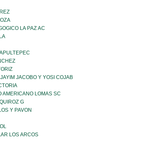
AREZ
DOZA
OGICO LA PAZ AC
LA
HAPULTEPEC
NCHEZ
TORIZ
JAYIM JACOBO Y YOSI COJAB
CTORIA
O AMERICANO LOMAS SC
QUIROZ G
LOS Y PAVON
OL
AR LOS ARCOS