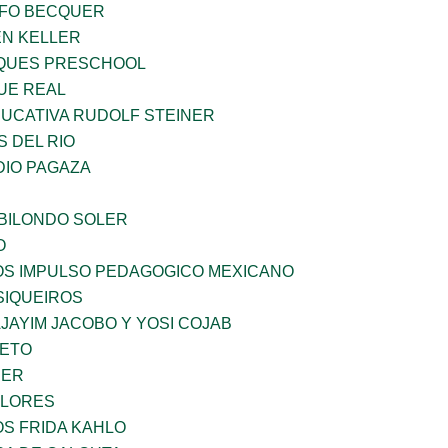
FO BECQUER
EN KELLER
QUES PRESCHOOL
UE REAL
UCATIVA RUDOLF STEINER
 DEL RIO
DIO PAGAZA
BILONDO SOLER
O
ÑOS IMPULSO PEDAGOGICO MEXICANO
SIQUEIROS
JAYIM JACOBO Y YOSI COJAB
IETO
CER
FLORES
OS FRIDA KAHLO