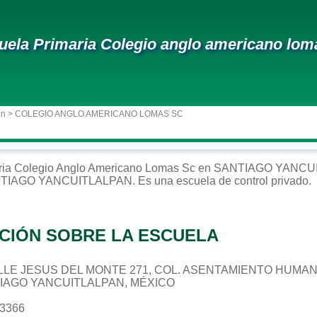
uela Primaria Colegio anglo americano lom
an
> COLEGIO ANGLO AMERICANO LOMAS SC
ria
Colegio Anglo Americano Lomas Sc
en
SANTIAGO YANCU
TIAGO YANCUITLALPAN
. Es una escuela de control
privado
.
CIÓN SOBRE LA ESCUELA
 CALLE JESUS DEL MONTE 271, COL. ASENTAMIENTO HUMA
TIAGO YANCUITLALPAN, MÉXICO
73366