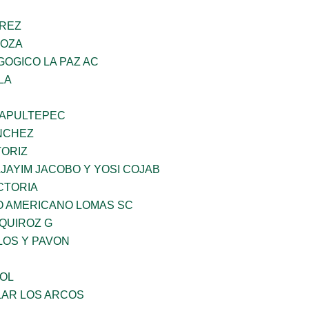
AREZ
DOZA
OGICO LA PAZ AC
LA
HAPULTEPEC
NCHEZ
TORIZ
JAYIM JACOBO Y YOSI COJAB
CTORIA
O AMERICANO LOMAS SC
QUIROZ G
LOS Y PAVON
OL
AR LOS ARCOS