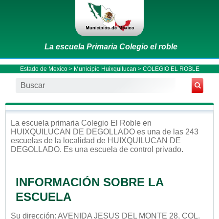
La escuela Primaria Colegio el roble
Estado de Mexico
>
Municipio Huixquilucan
> COLEGIO EL ROBLE
La escuela
primaria
Colegio El Roble
en
HUIXQUILUCAN DE DEGOLLADO
es una de las 243
escuelas de la localidad de
HUIXQUILUCAN DE
DEGOLLADO
. Es una escuela de control
privado
.
INFORMACIÓN SOBRE LA
ESCUELA
Su dirección: AVENIDA JESUS DEL MONTE 28, COL.