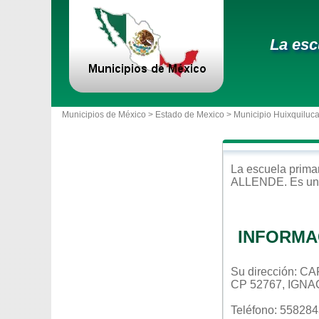
La esc
Municipios de México >
Estado de Mexico
>
Municipio Huixquiluc
La escuela
prima
ALLENDE
. Es u
INFORMA
Su dirección:
CP 52767, IGN
Teléfono: 55828