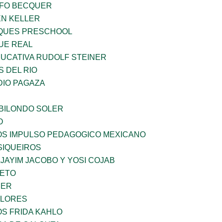
FO BECQUER
EN KELLER
QUES PRESCHOOL
UE REAL
UCATIVA RUDOLF STEINER
 DEL RIO
DIO PAGAZA
BILONDO SOLER
O
ÑOS IMPULSO PEDAGOGICO MEXICANO
SIQUEIROS
JAYIM JACOBO Y YOSI COJAB
IETO
CER
FLORES
OS FRIDA KAHLO