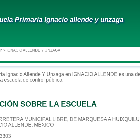
uela Primaria Ignacio allende y unzaga
an
> IGNACIO ALLENDE Y UNZAGA
ria
Ignacio Allende Y Unzaga
en
IGNACIO ALLENDE
es una de
na escuela de control
público
.
CIÓN SOBRE LA ESCUELA
 CARRETERA MUNICIPAL LIBRE, DE MARQUESA A HUIXQUIL
ACIO ALLENDE, MÉXICO
43303