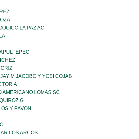
AREZ
DOZA
OGICO LA PAZ AC
LA
HAPULTEPEC
NCHEZ
TORIZ
JAYIM JACOBO Y YOSI COJAB
CTORIA
O AMERICANO LOMAS SC
QUIROZ G
LOS Y PAVON
OL
AR LOS ARCOS