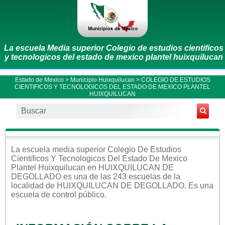
La escuela Media superior Colegio de estudios cientificos
y tecnologicos del estado de mexico plantel huixquilucan
Estado de Mexico
>
Municipio Huixquilucan
> COLEGIO DE ESTUDIOS
CIENTIFICOS Y TECNOLOGICOS DEL ESTADO DE MEXICO PLANTEL
HUIXQUILUCAN
La escuela
media superior
Colegio De Estudios
Cientificos Y Tecnologicos Del Estado De Mexico
Plantel Huixquilucan
en
HUIXQUILUCAN DE
DEGOLLADO
es una de las 243 escuelas de la
localidad de
HUIXQUILUCAN DE DEGOLLADO
. Es una
escuela de control
público
.