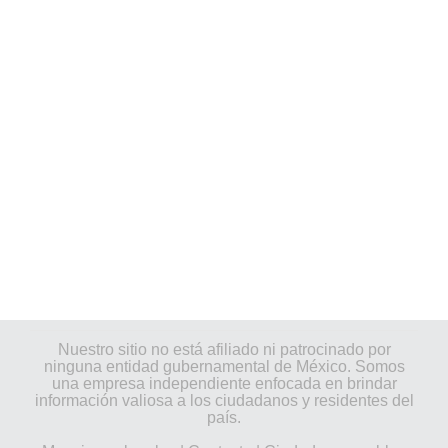
Nuestro sitio no está afiliado ni patrocinado por
ninguna entidad gubernamental de México. Somos
una empresa independiente enfocada en brindar
información valiosa a los ciudadanos y residentes del
país.