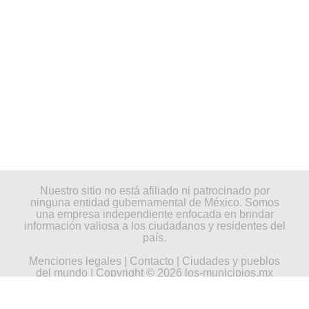
Nuestro sitio no está afiliado ni patrocinado por
ninguna entidad gubernamental de México. Somos
una empresa independiente enfocada en brindar
información valiosa a los ciudadanos y residentes del
país.
Menciones legales
|
Contacto
|
Ciudades y pueblos
del mundo
| Copyright © 2026 los-municipios.mx
Todos los derechos reservados