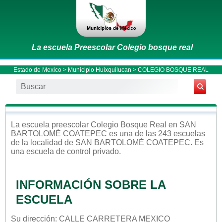
La escuela Preescolar Colegio bosque real
Estado de Mexico
>
Municipio Huixquilucan
> COLEGIO BOSQUE REAL
La escuela
preescolar
Colegio Bosque Real
en
SAN
BARTOLOMÉ COATEPEC
es una de las 243 escuelas
de la localidad de
SAN BARTOLOMÉ COATEPEC
. Es
una escuela de control
privado
.
INFORMACIÓN SOBRE LA
ESCUELA
Su dirección: CALLE CARRETERA MEXICO