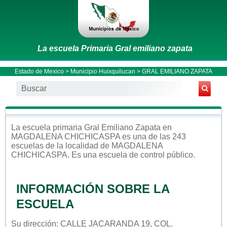
La escuela Primaria Gral emiliano zapata
Estado de Mexico
>
Municipio Huixquilucan
> GRAL EMILIANO ZAPATA
La escuela
primaria
Gral Emiliano Zapata
en
MAGDALENA CHICHICASPA
es una de las 243
escuelas de la localidad de
MAGDALENA
CHICHICASPA
. Es una escuela de control
público
.
INFORMACIÓN SOBRE LA
ESCUELA
Su dirección: CALLE JACARANDA 19, COL.