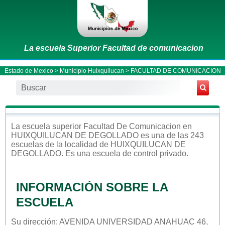
La escuela Superior Facultad de comunicacion
Estado de Mexico
>
Municipio Huixquilucan
> FACULTAD DE COMUNICACION
La escuela
superior
Facultad De Comunicacion
en
HUIXQUILUCAN DE DEGOLLADO
es una de las 243
escuelas de la localidad de
HUIXQUILUCAN DE
DEGOLLADO
. Es una escuela de control
privado
.
INFORMACIÓN SOBRE LA
ESCUELA
Su dirección: AVENIDA UNIVERSIDAD ANAHUAC 46,