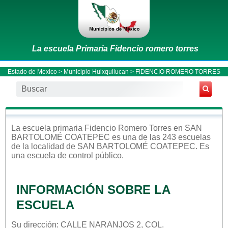
La escuela Primaria Fidencio romero torres
Estado de Mexico
>
Municipio Huixquilucan
> FIDENCIO ROMERO TORRES
La escuela
primaria
Fidencio Romero Torres
en
SAN
BARTOLOMÉ COATEPEC
es una de las 243 escuelas
de la localidad de
SAN BARTOLOMÉ COATEPEC
. Es
una escuela de control
público
.
INFORMACIÓN SOBRE LA
ESCUELA
Su dirección: CALLE NARANJOS 2, COL.