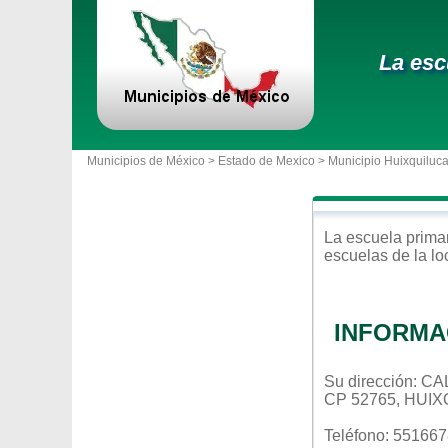
La esc
Municipios de México >
Estado de Mexico
>
Municipio Huixquiluc
La escuela
prima
escuelas de la l
INFORMA
Su dirección: 
CP 52765, HUI
Teléfono: 55166