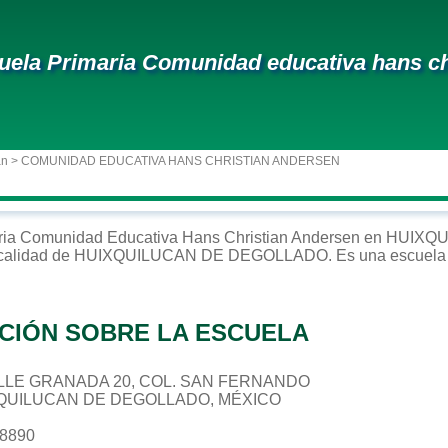
uela Primaria Comunidad educativa hans ch
an
> COMUNIDAD EDUCATIVA HANS CHRISTIAN ANDERSEN
ria
Comunidad Educativa Hans Christian Andersen
en
HUIXQU
ocalidad de
HUIXQUILUCAN DE DEGOLLADO
. Es una escuela
CIÓN SOBRE LA ESCUELA
CALLE GRANADA 20, COL. SAN FERNANDO
XQUILUCAN DE DEGOLLADO, MÉXICO
78890