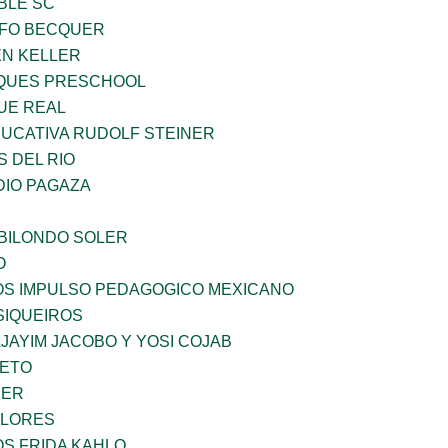
BLE SC
FO BECQUER
EN KELLER
QUES PRESCHOOL
UE REAL
UCATIVA RUDOLF STEINER
 DEL RIO
DIO PAGAZA
BILONDO SOLER
O
ÑOS IMPULSO PEDAGOGICO MEXICANO
SIQUEIROS
JAYIM JACOBO Y YOSI COJAB
IETO
CER
FLORES
OS FRIDA KAHLO