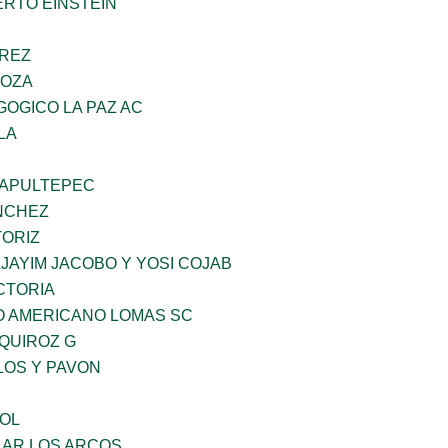
ERTO EINSTEIN
AREZ
DOZA
OGICO LA PAZ AC
LA
HAPULTEPEC
NCHEZ
TORIZ
JAYIM JACOBO Y YOSI COJAB
CTORIA
O AMERICANO LOMAS SC
QUIROZ G
LOS Y PAVON
OL
AR LOS ARCOS