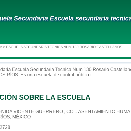
uela Secundaria Escuela secundaria tecnica
an
> ESCUELA SECUNDARIA TECNICA NUM 130 ROSARIO CASTELLANOS
daria
Escuela Secundaria Tecnica Num 130 Rosario Castellan
OS RÍOS
. Es una escuela de control
público
.
CIÓN SOBRE LA ESCUELA
 AVENIDA VICENTE GUERRERO , COL. ASENTAMIENTO HUM
RÍOS, MÉXICO
42728