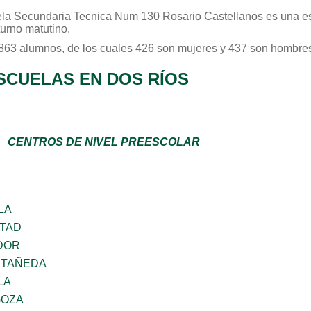
la Secundaria Tecnica Num 130 Rosario Castellanos
es una es
turno
matutino
.
 863 alumnos, de los cuales 426 son mujeres y 437 son hombres
SCUELAS EN DOS RÍOS
CENTROS DE NIVEL PREESCOLAR
LA
RTAD
DOR
STAÑEDA
LA
GOZA