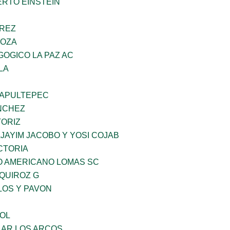
ERTO EINSTEIN
AREZ
DOZA
OGICO LA PAZ AC
LA
HAPULTEPEC
NCHEZ
TORIZ
JAYIM JACOBO Y YOSI COJAB
CTORIA
O AMERICANO LOMAS SC
QUIROZ G
LOS Y PAVON
OL
AR LOS ARCOS