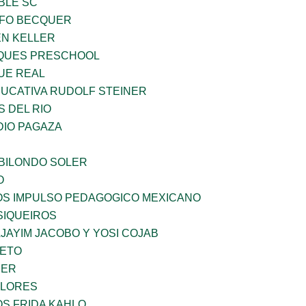
BLE SC
FO BECQUER
EN KELLER
QUES PRESCHOOL
UE REAL
UCATIVA RUDOLF STEINER
 DEL RIO
DIO PAGAZA
BILONDO SOLER
O
ÑOS IMPULSO PEDAGOGICO MEXICANO
SIQUEIROS
JAYIM JACOBO Y YOSI COJAB
IETO
CER
FLORES
OS FRIDA KAHLO