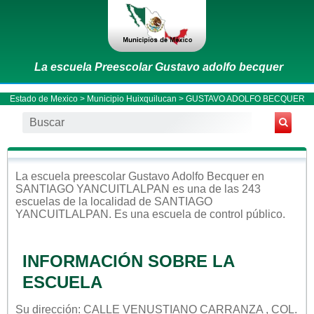
La escuela Preescolar Gustavo adolfo becquer
Estado de Mexico
>
Municipio Huixquilucan
> GUSTAVO ADOLFO BECQUER
La escuela
preescolar
Gustavo Adolfo Becquer
en
SANTIAGO YANCUITLALPAN
es una de las 243
escuelas de la localidad de
SANTIAGO
YANCUITLALPAN
. Es una escuela de control
público
.
INFORMACIÓN SOBRE LA
ESCUELA
Su dirección: CALLE VENUSTIANO CARRANZA , COL.