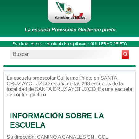
La escuela Preescolar Guillermo prieto
Estado de Mexico
>
Municipio Huixquilucan
> GUILLERMO PRIETO
La escuela
preescolar
Guillermo Prieto
en
SANTA
CRUZ AYOTUZCO
es una de las 243 escuelas de la
localidad de
SANTA CRUZ AYOTUZCO
. Es una escuela
de control
público
.
INFORMACIÓN SOBRE LA
ESCUELA
Su dirección: CAMINO A CANALES SN , COL.