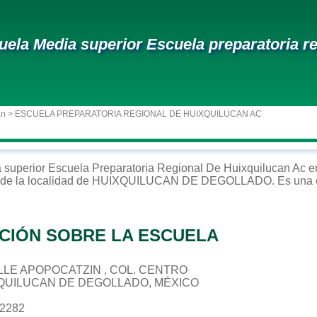
uela Media superior Escuela preparatoria re
an
> ESCUELA PREPARATORIA REGIONAL DE HUIXQUILUCAN AC
 superior
Escuela Preparatoria Regional De Huixquilucan Ac
e
de la localidad de
HUIXQUILUCAN DE DEGOLLADO
. Es una
CIÓN SOBRE LA ESCUELA
CALLE APOPOCATZIN , COL. CENTRO
XQUILUCAN DE DEGOLLADO, MÉXICO
42282