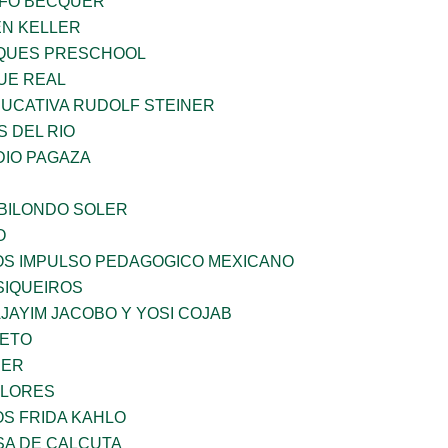
FO BECQUER
EN KELLER
QUES PRESCHOOL
UE REAL
UCATIVA RUDOLF STEINER
 DEL RIO
DIO PAGAZA
BILONDO SOLER
O
ÑOS IMPULSO PEDAGOGICO MEXICANO
SIQUEIROS
JAYIM JACOBO Y YOSI COJAB
IETO
CER
FLORES
OS FRIDA KAHLO
SA DE CALCUTA