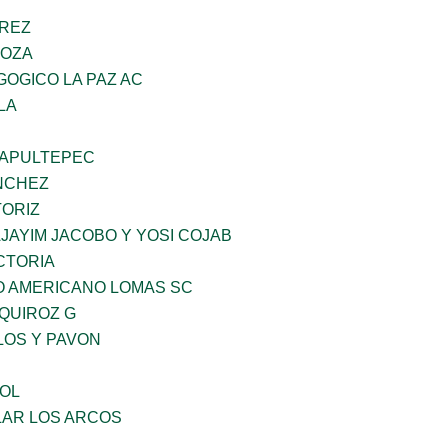
AREZ
DOZA
OGICO LA PAZ AC
LA
HAPULTEPEC
NCHEZ
TORIZ
JAYIM JACOBO Y YOSI COJAB
CTORIA
O AMERICANO LOMAS SC
QUIROZ G
LOS Y PAVON
OL
AR LOS ARCOS