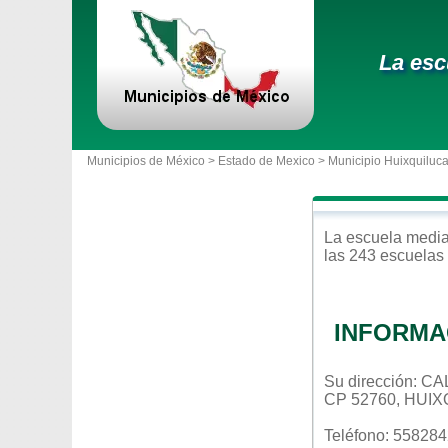
La esc
Municipios de México >
Estado de Mexico
>
Municipio Huixquiluc
La escuela
media
las 243 escuelas 
INFORMA
Su dirección: 
CP 52760, HUI
Teléfono: 55828