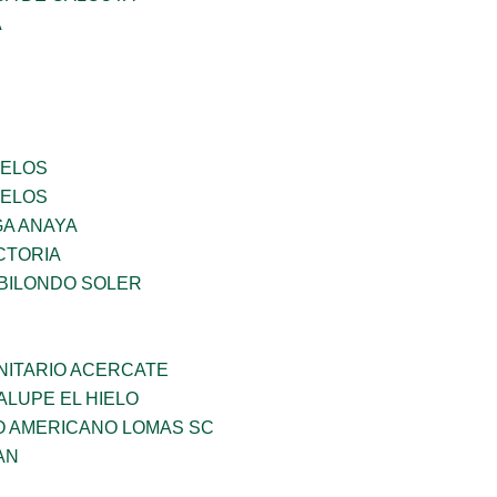
A
CELOS
CELOS
GA ANAYA
CTORIA
BILONDO SOLER
ITARIO ACERCATE
LUPE EL HIELO
O AMERICANO LOMAS SC
AN