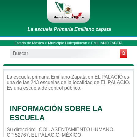
La escuela Primaria Emiliano zapata
Estado de Mexico
>
Municipio Huixquilucan
> EMILIANO ZAPATA
La escuela
primaria
Emiliano Zapata
en
EL PALACIO
es
una de las 243 escuelas de la localidad de
EL PALACIO
.
Es una escuela de control
público
.
INFORMACIÓN SOBRE LA
ESCUELA
Su dirección: , COL. ASENTAMIENTO HUMANO
CP 52767, EL PALACIO, MÉXICO