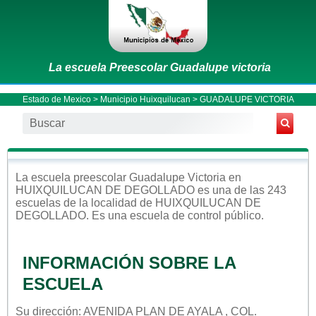
La escuela Preescolar Guadalupe victoria
Estado de Mexico
>
Municipio Huixquilucan
> GUADALUPE VICTORIA
La escuela
preescolar
Guadalupe Victoria
en
HUIXQUILUCAN DE DEGOLLADO
es una de las 243
escuelas de la localidad de
HUIXQUILUCAN DE
DEGOLLADO
. Es una escuela de control
público
.
INFORMACIÓN SOBRE LA
ESCUELA
Su dirección: AVENIDA PLAN DE AYALA , COL.