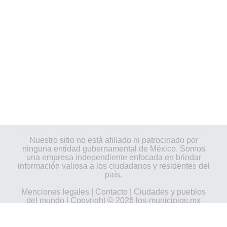
Nuestro sitio no está afiliado ni patrocinado por
ninguna entidad gubernamental de México. Somos
una empresa independiente enfocada en brindar
información valiosa a los ciudadanos y residentes del
país.
Menciones legales
|
Contacto
|
Ciudades y pueblos
del mundo
| Copyright © 2026 los-municipios.mx
Todos los derechos reservados