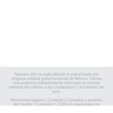
Nuestro sitio no está afiliado ni patrocinado por
ninguna entidad gubernamental de México. Somos
una empresa independiente enfocada en brindar
información valiosa a los ciudadanos y residentes del
país.
Menciones legales
|
Contacto
|
Ciudades y pueblos
del mundo
| Copyright © 2026 los-municipios.mx
Todos los derechos reservados