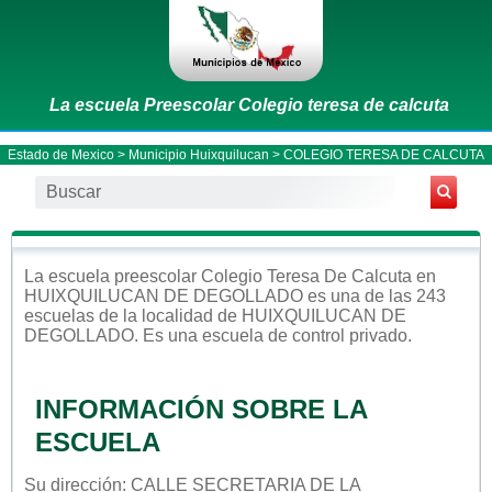
La escuela Preescolar Colegio teresa de calcuta
Estado de Mexico
>
Municipio Huixquilucan
> COLEGIO TERESA DE CALCUTA
La escuela
preescolar
Colegio Teresa De Calcuta
en
HUIXQUILUCAN DE DEGOLLADO
es una de las 243
escuelas de la localidad de
HUIXQUILUCAN DE
DEGOLLADO
. Es una escuela de control
privado
.
INFORMACIÓN SOBRE LA
ESCUELA
Su dirección: CALLE SECRETARIA DE LA