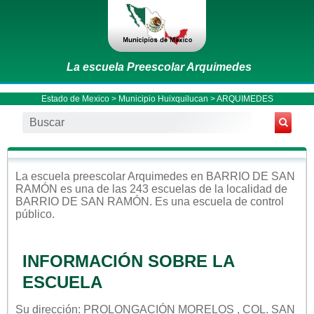
La escuela Preescolar Arquimedes
Estado de Mexico
>
Municipio Huixquilucan
> ARQUIMEDES
La escuela
preescolar
Arquimedes
en
BARRIO DE SAN
RAMÓN
es una de las 243 escuelas de la localidad de
BARRIO DE SAN RAMÓN
. Es una escuela de control
público
.
INFORMACIÓN SOBRE LA
ESCUELA
Su dirección: PROLONGACIÓN MORELOS , COL. SAN