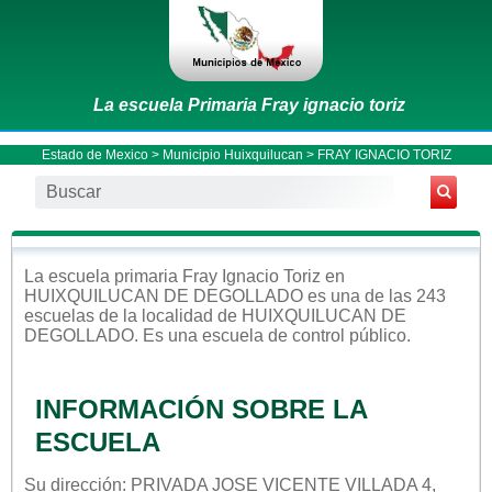
La escuela Primaria Fray ignacio toriz
Estado de Mexico
>
Municipio Huixquilucan
> FRAY IGNACIO TORIZ
La escuela
primaria
Fray Ignacio Toriz
en
HUIXQUILUCAN DE DEGOLLADO
es una de las 243
escuelas de la localidad de
HUIXQUILUCAN DE
DEGOLLADO
. Es una escuela de control
público
.
INFORMACIÓN SOBRE LA
ESCUELA
Su dirección: PRIVADA JOSE VICENTE VILLADA 4,