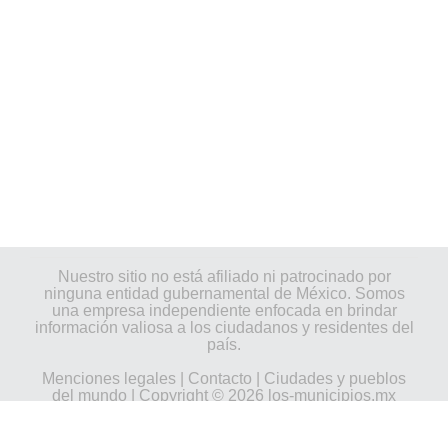
Nuestro sitio no está afiliado ni patrocinado por
ninguna entidad gubernamental de México. Somos
una empresa independiente enfocada en brindar
información valiosa a los ciudadanos y residentes del
país.
Menciones legales
|
Contacto
|
Ciudades y pueblos
del mundo
| Copyright © 2026 los-municipios.mx
Todos los derechos reservados