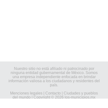
Nuestro sitio no está afiliado ni patrocinado por
ninguna entidad gubernamental de México. Somos
una empresa independiente enfocada en brindar
información valiosa a los ciudadanos y residentes del
país.
Menciones legales
|
Contacto
|
Ciudades y pueblos
del mundo
| Copyright © 2026 los-municipios.mx
Todos los derechos reservados