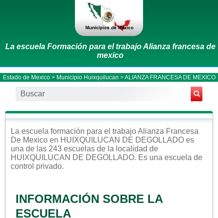
La escuela Formación para el trabajo Alianza francesa de
mexico
Estado de Mexico
>
Municipio Huixquilucan
> ALIANZA FRANCESA DE MEXICO
La escuela
formación para el trabajo
Alianza Francesa
De Mexico
en
HUIXQUILUCAN DE DEGOLLADO
es
una de las 243 escuelas de la localidad de
HUIXQUILUCAN DE DEGOLLADO
. Es una escuela de
control
privado
.
INFORMACIÓN SOBRE LA
ESCUELA