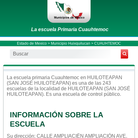
La escuela Primaria Cuauhtemoc
Estado de Mexico
>
Municipio Huixquilucan
> CUAUHTEMOC
La escuela
primaria
Cuauhtemoc
en
HUILOTEAPAN
(SAN JOSÉ HUILOTEAPAN)
es una de las 243
escuelas de la localidad de
HUILOTEAPAN (SAN JOSÉ
HUILOTEAPAN)
. Es una escuela de control
público
.
INFORMACIÓN SOBRE LA
ESCUELA
Su dirección: CALLE AMPLIACIËN AMPLIACIÓN AVE.