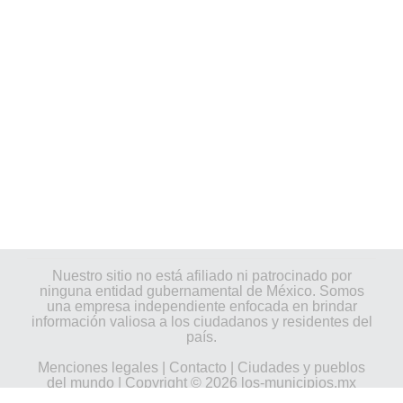
Nuestro sitio no está afiliado ni patrocinado por
ninguna entidad gubernamental de México. Somos
una empresa independiente enfocada en brindar
información valiosa a los ciudadanos y residentes del
país.
Menciones legales
|
Contacto
|
Ciudades y pueblos
del mundo
| Copyright © 2026 los-municipios.mx
Todos los derechos reservados