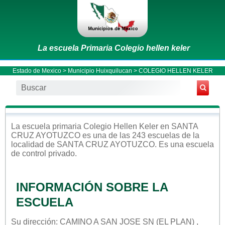
La escuela Primaria Colegio hellen keler
Estado de Mexico
>
Municipio Huixquilucan
> COLEGIO HELLEN KELER
La escuela
primaria
Colegio Hellen Keler
en
SANTA
CRUZ AYOTUZCO
es una de las 243 escuelas de la
localidad de
SANTA CRUZ AYOTUZCO
. Es una escuela
de control
privado
.
INFORMACIÓN SOBRE LA
ESCUELA
Su dirección: CAMINO A SAN JOSE SN (EL PLAN) ,