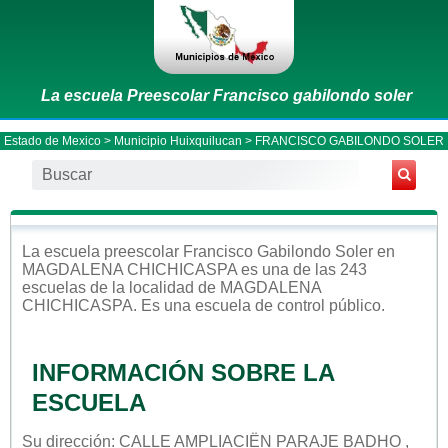
La escuela Preescolar Francisco gabilondo soler
Estado de Mexico
>
Municipio Huixquilucan
> FRANCISCO GABILONDO SOLER
La escuela
preescolar
Francisco Gabilondo Soler
en
MAGDALENA CHICHICASPA
es una de las 243
escuelas de la localidad de
MAGDALENA
CHICHICASPA
. Es una escuela de control
público
.
INFORMACIÓN SOBRE LA
ESCUELA
Su dirección: CALLE AMPLIACIËN PARAJE BADHO ,