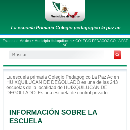
La escuela Primaria Colegio pedagogico la paz ac
Estado de Mexico
>
Municipio Huixquilucan
> COLEGIO PEDAGOGICO LA PAZ
AC
La escuela
primaria
Colegio Pedagogico La Paz Ac
en
HUIXQUILUCAN DE DEGOLLADO
es una de las 243
escuelas de la localidad de
HUIXQUILUCAN DE
DEGOLLADO
. Es una escuela de control
privado
.
INFORMACIÓN SOBRE LA
ESCUELA