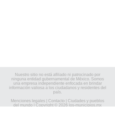
Nuestro sitio no está afiliado ni patrocinado por
ninguna entidad gubernamental de México. Somos
una empresa independiente enfocada en brindar
información valiosa a los ciudadanos y residentes del
país.
Menciones legales
|
Contacto
|
Ciudades y pueblos
del mundo
| Copyright © 2026 los-municipios.mx
Todos los derechos reservados