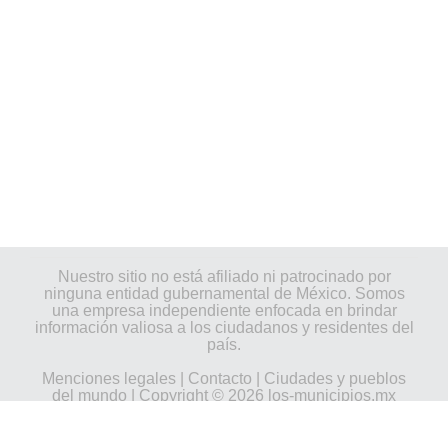
Nuestro sitio no está afiliado ni patrocinado por
ninguna entidad gubernamental de México. Somos
una empresa independiente enfocada en brindar
información valiosa a los ciudadanos y residentes del
país.
Menciones legales
|
Contacto
|
Ciudades y pueblos
del mundo
| Copyright © 2026 los-municipios.mx
Todos los derechos reservados