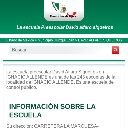
La escuela Preescolar David alfaro siqueiros
Estado de Mexico
>
Municipio Huixquilucan
> DAVID ALFARO SIQUEIROS
La escuela
preescolar
David Alfaro Siqueiros
en
IGNACIO ALLENDE
es una de las 243 escuelas de la
localidad de
IGNACIO ALLENDE
. Es una escuela de
control
público
.
INFORMACIÓN SOBRE LA
ESCUELA
Su dirección: CARRETERA LA MARQUESA-