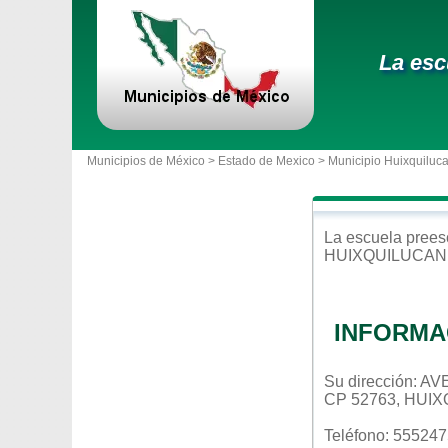
La esc
Municipios de México >
Estado de Mexico
>
Municipio Huixquiluc
La escuela
prees
HUIXQUILUCAN
INFORMA
Su dirección: 
CP 52763, HUI
Teléfono: 55524