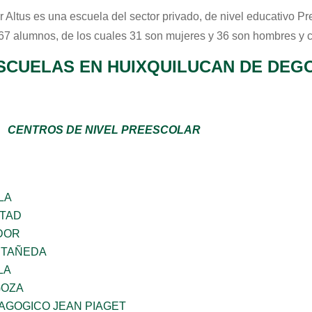
r Altus
es una escuela del sector
privado
, de nivel educativo
Pr
 67 alumnos, de los cuales 31 son mujeres y 36 son hombres y 
SCUELAS EN HUIXQUILUCAN DE DEG
CENTROS DE NIVEL PREESCOLAR
LA
RTAD
DOR
STAÑEDA
LA
GOZA
AGOGICO JEAN PIAGET