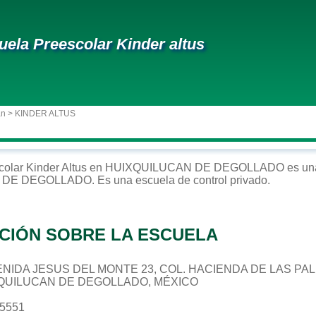
uela Preescolar Kinder altus
an
> KINDER ALTUS
colar
Kinder Altus
en
HUIXQUILUCAN DE DEGOLLADO
es una
 DE DEGOLLADO
. Es una escuela de control
privado
.
CIÓN SOBRE LA ESCUELA
AVENIDA JESUS DEL MONTE 23, COL. HACIENDA DE LAS PA
XQUILUCAN DE DEGOLLADO, MÉXICO
75551