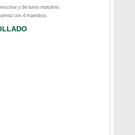
eescolar
y de turno
matutino
.
cuenta con 4 maestros.
OLLADO