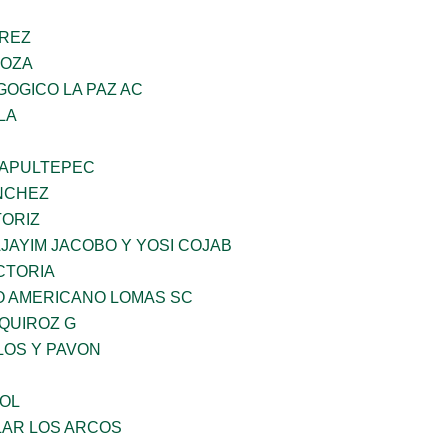
AREZ
DOZA
OGICO LA PAZ AC
LA
HAPULTEPEC
NCHEZ
TORIZ
JAYIM JACOBO Y YOSI COJAB
CTORIA
O AMERICANO LOMAS SC
QUIROZ G
LOS Y PAVON
OL
AR LOS ARCOS