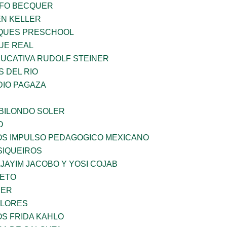
FO BECQUER
EN KELLER
QUES PRESCHOOL
UE REAL
UCATIVA RUDOLF STEINER
 DEL RIO
DIO PAGAZA
BILONDO SOLER
O
ÑOS IMPULSO PEDAGOGICO MEXICANO
SIQUEIROS
JAYIM JACOBO Y YOSI COJAB
IETO
CER
FLORES
OS FRIDA KAHLO