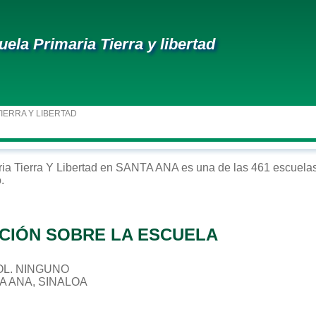
uela Primaria Tierra y libertad
TIERRA Y LIBERTAD
ria
Tierra Y Libertad
en
SANTA ANA
es una de las 461 escuelas
o
.
CIÓN SOBRE LA ESCUELA
 COL. NINGUNO
A ANA, SINALOA