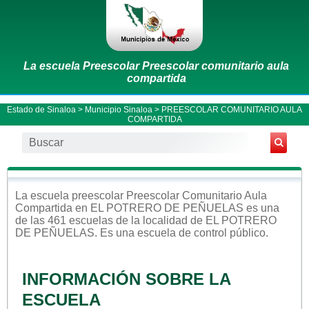
La escuela Preescolar Preescolar comunitario aula
compartida
Estado de Sinaloa
>
Municipio Sinaloa
> PREESCOLAR COMUNITARIO AULA
COMPARTIDA
La escuela
preescolar
Preescolar Comunitario Aula
Compartida
en
EL POTRERO DE PEÑUELAS
es una
de las 461 escuelas de la localidad de
EL POTRERO
DE PEÑUELAS
. Es una escuela de control
público
.
INFORMACIÓN SOBRE LA
ESCUELA