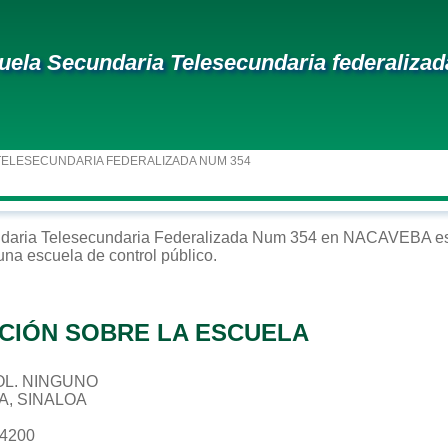
uela Secundaria Telesecundaria federaliza
TELESECUNDARIA FEDERALIZADA NUM 354
daria
Telesecundaria Federalizada Num 354
en
NACAVEBA
es
 una escuela de control
público
.
CIÓN SOBRE LA ESCUELA
 COL. NINGUNO
A, SINALOA
64200