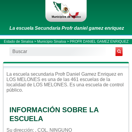
La escuela Secundaria Profr daniel gamez enriquez
Estado de Sinaloa
>
Municipio Sinaloa
> PROFR DANIEL GAMEZ ENRIQUEZ
La escuela
secundaria
Profr Daniel Gamez Enriquez
en
LOS MELONES
es una de las 461 escuelas de la
localidad de
LOS MELONES
. Es una escuela de control
público
.
INFORMACIÓN SOBRE LA
ESCUELA
Su dirección: , COL. NINGUNO