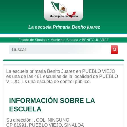
La escuela Primaria Benito juarez
Estado de Sinaloa
>
Municipio Sinaloa
> BENITO JUAREZ
La escuela
primaria
Benito Juarez
en
PUEBLO VIEJO
es una de las 461 escuelas de la localidad de
PUEBLO
VIEJO
. Es una escuela de control
público
.
INFORMACIÓN SOBRE LA
ESCUELA
Su dirección: , COL. NINGUNO
CP 81991, PUEBLO VIEJO, SINALOA