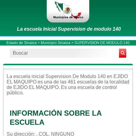
La escuela Inicial Supervision de modulo 140
Estado de Sinaloa
>
Municipio Sinaloa
> SUPERVISION DE MODULO 140
La escuela
inicial
Supervision De Modulo 140
en
EJIDO
EL MAQUIPO
es una de las 461 escuelas de la localidad
de
EJIDO EL MAQUIPO
. Es una escuela de control
público
.
INFORMACIÓN SOBRE LA
ESCUELA
Su dirección: , COL. NINGUNO