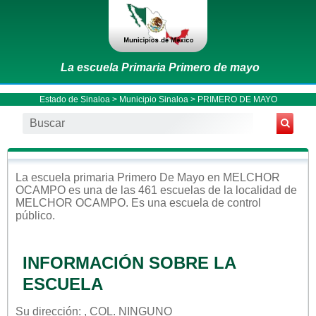
La escuela Primaria Primero de mayo
Estado de Sinaloa
>
Municipio Sinaloa
> PRIMERO DE MAYO
La escuela
primaria
Primero De Mayo
en
MELCHOR
OCAMPO
es una de las 461 escuelas de la localidad de
MELCHOR OCAMPO
. Es una escuela de control
público
.
INFORMACIÓN SOBRE LA
ESCUELA
Su dirección: , COL. NINGUNO