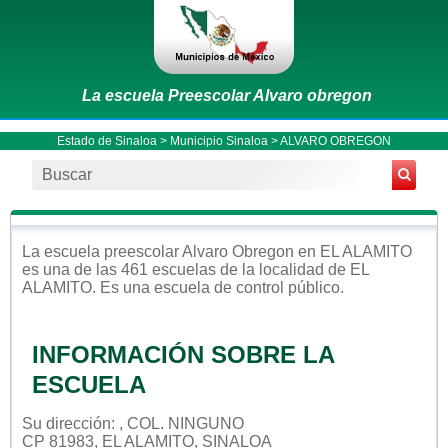
La escuela Preescolar Alvaro obregon
Estado de Sinaloa
>
Municipio Sinaloa
> ALVARO OBREGON
La escuela
preescolar
Alvaro Obregon
en
EL ALAMITO
es una de las 461 escuelas de la localidad de
EL
ALAMITO
. Es una escuela de control
público
.
INFORMACIÓN SOBRE LA
ESCUELA
Su dirección: , COL. NINGUNO
CP 81983, EL ALAMITO, SINALOA