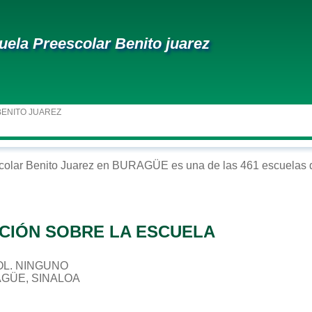
uela Preescolar Benito juarez
BENITO JUAREZ
colar
Benito Juarez
en
BURAGÜE
es una de las 461 escuelas 
CIÓN SOBRE LA ESCUELA
 COL. NINGUNO
AGÜE, SINALOA