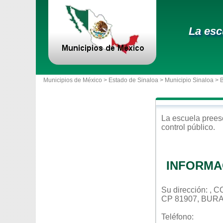
La esc
Municipios de México >
Estado de Sinaloa
>
Municipio Sinaloa
> 
La escuela
prees
control
público
.
INFORMA
Su dirección: ,
CP 81907, BUR
Teléfono: