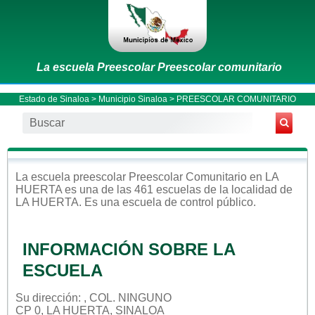
La escuela Preescolar Preescolar comunitario
Estado de Sinaloa
>
Municipio Sinaloa
> PREESCOLAR COMUNITARIO
La escuela
preescolar
Preescolar Comunitario
en
LA
HUERTA
es una de las 461 escuelas de la localidad de
LA HUERTA
. Es una escuela de control
público
.
INFORMACIÓN SOBRE LA
ESCUELA
Su dirección: , COL. NINGUNO
CP 0, LA HUERTA, SINALOA