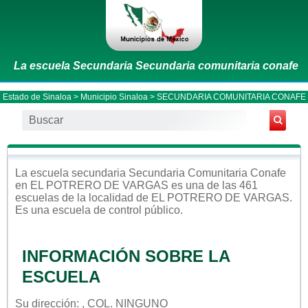
La escuela Secundaria Secundaria comunitaria conafe
Estado de Sinaloa
>
Municipio Sinaloa
> SECUNDARIA COMUNITARIA CONAFE
La escuela
secundaria
Secundaria Comunitaria Conafe
en
EL POTRERO DE VARGAS
es una de las 461
escuelas de la localidad de
EL POTRERO DE VARGAS
.
Es una escuela de control
público
.
INFORMACIÓN SOBRE LA
ESCUELA
Su dirección: , COL. NINGUNO