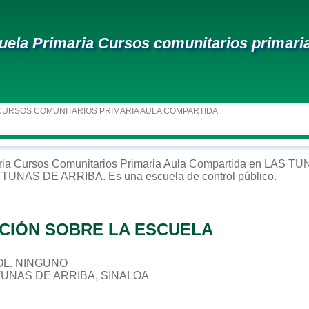
uela Primaria Cursos comunitarios primari
CURSOS COMUNITARIOS PRIMARIA AULA COMPARTIDA
ria
Cursos Comunitarios Primaria Aula Compartida
en
LAS TU
 TUNAS DE ARRIBA
. Es una escuela de control
público
.
CIÓN SOBRE LA ESCUELA
 COL. NINGUNO
 TUNAS DE ARRIBA, SINALOA