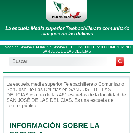
La escuela Media superior Telebachillerato comunitario
san jose de las delicias
Estado de Sinaloa
>
Municipio Sinaloa
> TELEBACHILLERATO COMUNITARIO
SAN JOSE DE LAS DELICIAS
La escuela
media superior
Telebachillerato Comunitario
San Jose De Las Delicias
en
SAN JOSÉ DE LAS
DELICIAS
es una de las 461 escuelas de la localidad de
SAN JOSÉ DE LAS DELICIAS
. Es una escuela de
control
público
.
INFORMACIÓN SOBRE LA